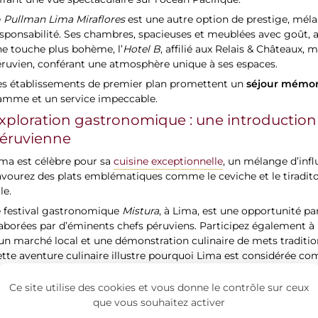
frant une vue spectaculaire sur l’océan Pacifique.
e
Pullman Lima Miraflores
est une autre option de prestige, mé
sponsabilité. Ses chambres, spacieuses et meublées avec goût, as
e touche plus bohème, l’
Hotel B
, affilié aux Relais & Châteaux,
ruvien, conférant une atmosphère unique à ses espaces.
séjour mémor
es établissements de premier plan promettent un
amme et un service impeccable.
xploration gastronomique : une introduction 
éruvienne
ima est célèbre pour sa
cuisine exceptionnelle
, un mélange d’infl
vourez des plats emblématiques comme le ceviche et le tiradito
lle.
e festival gastronomique
Mistura
, à Lima, est une opportunité par
aborées par d’éminents chefs péruviens. Participez également à
un marché local et une démonstration culinaire de mets traditionn
tte aventure culinaire illustre pourquoi Lima est considérée 
s plus prestigieuses au monde.
Ce site utilise des cookies et vous donne le contrôle sur ceux
isites culturelles exclusives : les incontourna
que vous souhaitez activer
ur une expérience culturelle hors du commun, Lima propose des