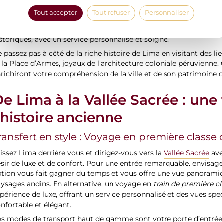
ésors historiques et culturels. Découvrez le centre historique d
Tout accepter
Tout refuser
Personnaliser
 l’UNESCO, ainsi que des musées et sites archéologiques majeurs
cès privilégié à des endroits emblématiques comme le musée cen
storiques, avec un service personnalisé et soigné.
 passez pas à côté de la riche histoire de Lima en visitant des l
 la Place d’Armes, joyaux de l’architecture coloniale péruvienne. 
richiront votre compréhension de la ville et de son patrimoine c
e Lima à la Vallée Sacrée : une 
’histoire ancienne
ransfert en style : Voyage en première classe 
issez Lima derrière vous et dirigez-vous vers la
Vallée Sacrée
ave
sir de luxe et de confort. Pour une entrée remarquable, envisag
tion vous fait gagner du temps et vous offre une vue panoramiq
ysages andins. En alternative, un voyage en
train de première c
périence de luxe, offrant un service personnalisé et des vues spe
nfortable et élégant.
s modes de transport haut de gamme sont votre porte d’entrée v