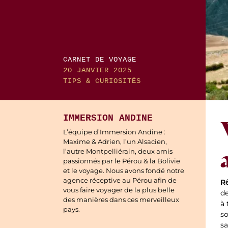
CARNET DE VOYAGE
20 JANVIER 2025
TIPS & CURIOSITÉS
IMMERSION ANDINE
L’équipe d’Immersion Andine :
Maxime & Adrien, l’un Alsacien,
l’autre Montpelliérain, deux amis
passionnés par le Pérou & la Bolivie
et le voyage. Nous avons fondé notre
agence réceptive au Pérou afin de
R
vous faire voyager de la plus belle
de
des manières dans ces merveilleux
à 
pays.
so
sa