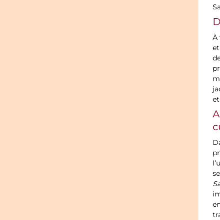
Sa
D
À 
et
de
pr
m
ja
et
A
c
Da
pr
l’
se
S
im
en
tr