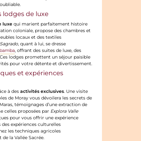
oubliable.
s lodges de luxe
e luxe
qui marient parfaitement histoire
iration coloniale, propose des chambres et
eubles locaux et des textiles
 Sagrado
, quant à lui, se dresse
rubamba
, offrant des suites de luxe, des
. Ces lodges promettent un séjour paisible
ités pour votre détente et divertissement.
caiques et expériences
activités exclusives
râce à des
. Une visite
oles de Moray vous dévoilera les secrets de
e Maras, témoignages d’une extraction de
me celles proposées par
Explora Valle
çues pour vous offrir une expérience
 des expériences culturelles
enez les techniques agricoles
t de la Vallée Sacrée.