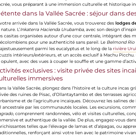
crée, vous préparant à une immersion culturelle et historique in
étente dans la Vallée Sacrée : séjour dans de
lodges d
votre arrivée dans la Vallée Sacrée, vous trouverez des
 nature. L’
Inkaterra Hacienda Urubamba
, avec son design d’insp
s casitas organisées autour d’une cour centrale, intégrant des m
écolombiens pour une authenticité sans pareil. Le
Belmond Rio
ajestueusement parmi les eucalyptus et le long de la
rivière U
cuzzis intérieurs/extérieurs, et un accès exclusif à Machu Picchu
 opulent, avec des vues à couper le souffle et une gamme d’activ
ctivités exclusives : visite privée des sites in
ulturelles immersives
ns la Vallée Sacrée, plongez dans l’histoire et la culture incas g
ivée des ruines de Pisac, d’Ollantaytambo et des terrasses agric
urbanisme et de l’agriculture incaiques. Découvrez les salines d
l ancestrale par les communautés locales. Les excursions, com
agrado
, comprennent randonnées, vélo et visites culturelles, con
mersive et authentique de la vallée. De plus, engagez-vous dans
richissantes telles que l’élevage de lamas et d’alpagas, ou appr
aditionnelles, renforçant ainsi votre lien avec le patrimoine vivan