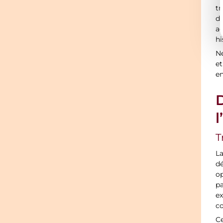
tr
de
ac
hi
Ne
et
en
D
l
T
La
dé
op
pa
ex
co
Ce