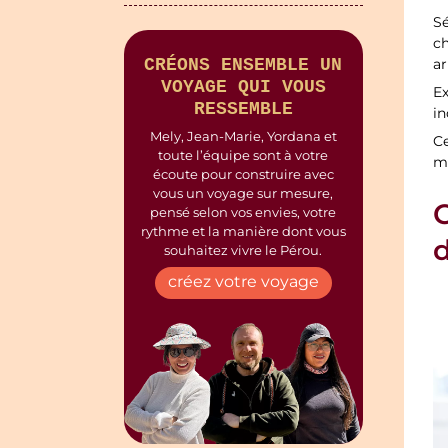
S
c
ar
CRÉONS ENSEMBLE UN
VOYAGE QUI VOUS
Ex
RESSEMBLE
in
Mely, Jean-Marie, Yordana et
Ce
toute l’équipe sont à votre
m
écoute pour construire avec
vous un voyage sur mesure,
C
pensé selon vos envies, votre
rythme et la manière dont vous
d
souhaitez vivre le Pérou.
créez votre voyage