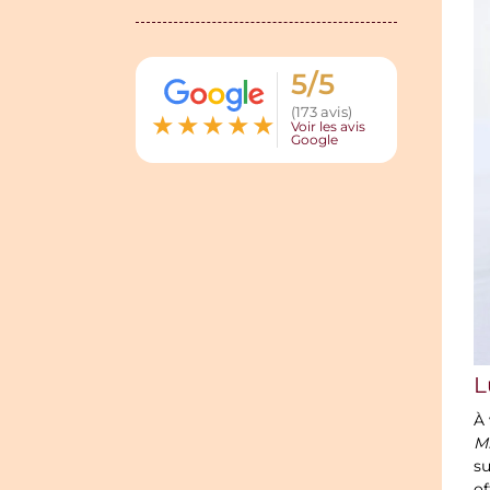
5/5
(173 avis)
★
★
★
★
★
Voir les avis
Google
L
À 
Mi
su