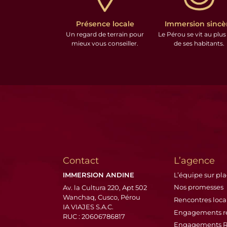
Présence locale
Immersion sincè
Un regard de terrain pour
Le Pérou se vit au plus
mieux vous conseiller.
de ses habitants.
Contact
L’agence
IMMERSION ANDINE
L’équipe sur pl
Nos promesses
Av. la Cultura 220, Apt 502
Wanchaq, Cusco, Pérou
Rencontres loca
IA VIAJES S.A.C.
Engagements r
RUC : 20606786817
Engagements 