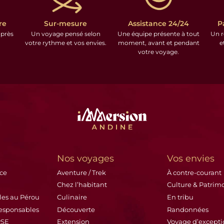
re
Sur-mesure
Assistance 24/24
P
 près
Un voyage pensé selon
Une équipe présente à tout
Un r
votre rythme et vos envies.
moment, avant et pendant
e
votre voyage.
Nos voyages
Vos envies
ace
Aventure / Trek
À contre-courant
Chez l’habitant
Culture & Patrim
les au Pérou
Culinaire
En tribu
esponsables
Découverte
Randonnées
RSE
Extension
Voyage d’excepti