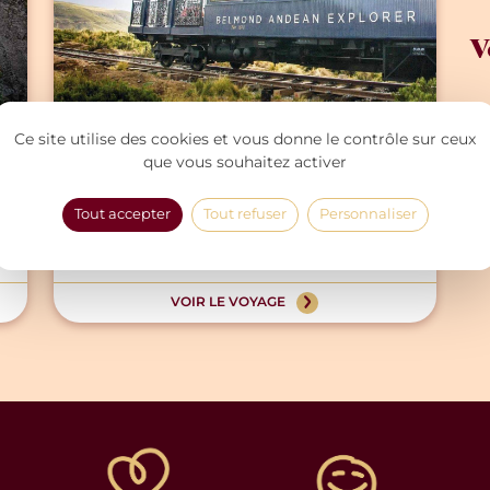
V
Ce site utilise des cookies et vous donne le contrôle sur ceux
Pérou côté luxe
que vous souhaitez activer
Tout accepter
Tout refuser
Personnaliser
SLOW TOURISME
À PARTIR DE
11 JOURS
VOYAGE
7500 €
10 NUITS
D'EXCEPTION
VOIR LE VOYAGE