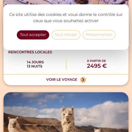
Ce site utilise des cookies et vous donne le contrôle sur
ceux que vous souhaitez activer
Les essentiels & sites majeurs du
Tout accepter
Tout refuser
Personnaliser
Pérou
CULTURE & PATRIMOINE
RENCONTRES LOCALES
À PARTIR DE
14 JOURS
2495 €
13 NUITS
VOIR LE VOYAGE