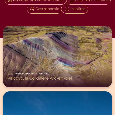
Au cœur des communautés
Culture et Histoire
Gastronomie
Insolites
ACTIVITÉS PLEIN AIR ET SPORTIVES
Palcoyo, la Cordillère Arc-en-ciel