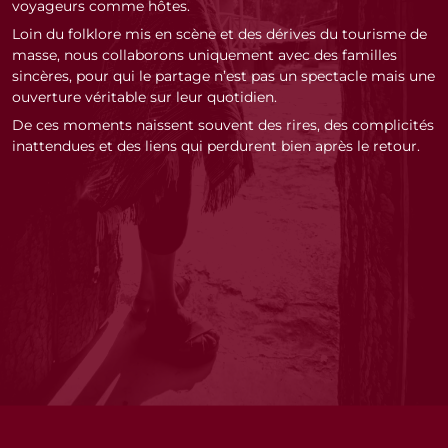
profondeur sur les sujets qui vous passionnent : agriculture,
voyageurs comme hôtes.
spiritualité andine, gastronomie locale, ou encore la vie dans
de savoir que vos rencontres et vos nuits passées chez
côtés, l’expérience devient sensible, concrète, tactile : elle
spiritualité andine, gastronomie locale, ou encore la vie dans
les montagnes. Leur regard donne une dimension unique à
l’habitant apportent un véritable soutien aux familles
relie le champ à l’assiette, la tradition au présent, et donne
Loin du folklore mis en scène et des dérives du tourisme de
les montagnes. Leur regard donne une dimension unique à
chaque étape, transformant votre circuit au Pérou en une
locales.
au voyage une saveur plus dense et plus enracinée.
masse, nous collaborons uniquement avec des familles
chaque étape, transformant votre circuit au Pérou en une
véritable immersion culturelle et humaine.
sincères, pour qui le partage n’est pas un spectacle mais une
véritable immersion culturelle et humaine.
ouverture véritable sur leur quotidien.
De ces moments naissent souvent des rires, des complicités
inattendues et des liens qui perdurent bien après le retour.