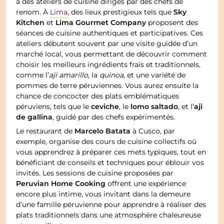
à des ateliers de cuisine dirigés par des chefs de
Sky
renom. À
Lima
, des lieux prestigieux tels que
Kitchen
Lima Gourmet Company
et
proposent des
séances de cuisine authentiques et participatives. Ces
ateliers débutent souvent par une visite guidée d’un
marché local, vous permettant de découvrir comment
choisir les meilleurs ingrédients frais et traditionnels,
comme l’
aji amarillo
, la
quinoa
, et une variété de
pommes de terre péruviennes. Vous aurez ensuite la
chance de concocter des plats emblématiques
ceviche
lomo saltado
aji
péruviens, tels que le
, le
, et l’
de gallina
, guidé par des chefs expérimentés.
Marcelo Batata
Le restaurant de
à Cusco, par
exemple, organise des cours de cuisine collectifs où
vous apprendrez à préparer ces mets typiques, tout en
bénéficiant de conseils et techniques pour éblouir vos
invités. Les sessions de cuisine proposées par
Peruvian Home Cooking
offrent une expérience
encore plus intime, vous invitant dans la demeure
d’une famille péruvienne pour apprendre à réaliser des
plats traditionnels dans une atmosphère chaleureuse