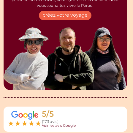
pensé selon vos envies, votre rythme et la manière dont
vous souhaitez vivre le Pérou.
créez votre voyage
5/5
★
★
★
★
★
(173 avis)
Voir les avis Google