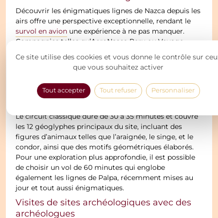
Découvrir les énigmatiques lignes de Nazca depuis les
airs offre une perspective exceptionnelle, rendant le
survol en avion
une expérience à ne pas manquer.
Compagnies telles qu’AeroNasca Peru ou Voyage
Immersion Andine proposent des vols à bord d’avions
Ce site utilise des cookies et vous donne le contrôle sur ceu
modernes et sécurisés, dotés de sièges individuels et
que vous souhaitez activer
de fenêtres panoramiques. Cette configuration assure
une vue spectaculaire sur les géoglyphes, vous
Tout accepter
Tout refuser
Personnaliser
grandeur
permettant d’admirer la
et la
complexité
de
ces créations millénaires.
Le circuit classique dure de 30 à 35 minutes et couvre
les 12 géoglyphes principaux du site, incluant des
figures d’animaux telles que l’araignée, le singe, et le
condor, ainsi que des motifs géométriques élaborés.
Pour une exploration plus approfondie, il est possible
de choisir un vol de 60 minutes qui englobe
également les lignes de Palpa, récemment mises au
jour et tout aussi énigmatiques.
Visites de sites archéologiques avec des
archéologues