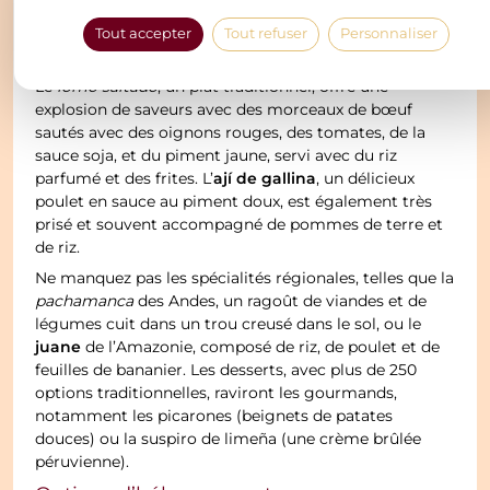
cru mariné dans du jus de citron vert, il est souvent
accompagné de maïs, de patates douces et de
Tout accepter
Tout refuser
Personnaliser
cornichons.
Le
lomo saltado
, un plat traditionnel, offre une
explosion de saveurs avec des morceaux de bœuf
sautés avec des oignons rouges, des tomates, de la
sauce soja, et du piment jaune, servi avec du riz
ají de gallina
parfumé et des frites. L’
, un délicieux
poulet en sauce au piment doux, est également très
prisé et souvent accompagné de pommes de terre et
de riz.
Ne manquez pas les spécialités régionales, telles que la
pachamanca
des Andes, un ragoût de viandes et de
légumes cuit dans un trou creusé dans le sol, ou le
juane
de l’Amazonie, composé de riz, de poulet et de
feuilles de bananier. Les desserts, avec plus de 250
options traditionnelles, raviront les gourmands,
notamment les picarones (beignets de patates
douces) ou la suspiro de limeña (une crème brûlée
péruvienne).