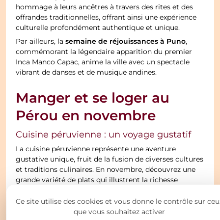
hommage à leurs ancêtres à travers des rites et des
offrandes traditionnelles, offrant ainsi une expérience
culturelle profondément authentique et unique.
semaine de réjouissances à Puno
Par ailleurs, la
,
commémorant la légendaire apparition du premier
Inca Manco Capac, anime la ville avec un spectacle
vibrant de danses et de musique andines.
Manger et se loger au
Pérou en novembre
Cuisine péruvienne : un voyage gustatif
La cuisine péruvienne représente une aventure
gustative unique, fruit de la fusion de diverses cultures
et traditions culinaires. En novembre, découvrez une
grande variété de plats qui illustrent la richesse
gastronomique du Pérou.
Ce site utilise des cookies et vous donne le contrôle sur ceu
ceviche
Le
, plat national par excellence, est une
que vous souhaitez activer
spécialité à ne pas manquer. Préparé avec du poisson