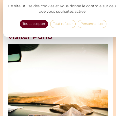
L’artisanat textile de Puno est non seulement une
Ce site utilise des cookies et vous donne le contrôle sur ceu
expression artistique, mais aussi un moyen de
que vous souhaitez activer
perpétuer les traditions et les histoires de la région.
Tout accepter
Tout refuser
Personnaliser
Conseils pratiques pour
visiter Puno