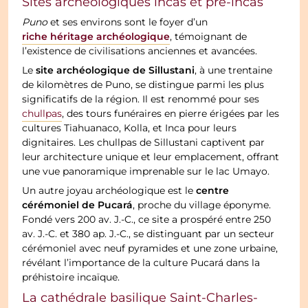
Sites archéologiques incas et pré-incas
Puno
et ses environs sont le foyer d’un
riche héritage archéologique
, témoignant de
l’existence de civilisations anciennes et avancées.
site archéologique de Sillustani
Le
, à une trentaine
de kilomètres de Puno, se distingue parmi les plus
significatifs de la région. Il est renommé pour ses
chullpas
, des tours funéraires en pierre érigées par les
cultures Tiahuanaco, Kolla, et Inca pour leurs
dignitaires. Les chullpas de Sillustani captivent par
leur architecture unique et leur emplacement, offrant
une vue panoramique imprenable sur le lac Umayo.
centre
Un autre joyau archéologique est le
cérémoniel de Pucará
, proche du village éponyme.
Fondé vers 200 av. J.-C., ce site a prospéré entre 250
av. J.-C. et 380 ap. J.-C., se distinguant par un secteur
cérémoniel avec neuf pyramides et une zone urbaine,
révélant l’importance de la culture Pucará dans la
préhistoire incaïque.
La cathédrale basilique Saint-Charles-