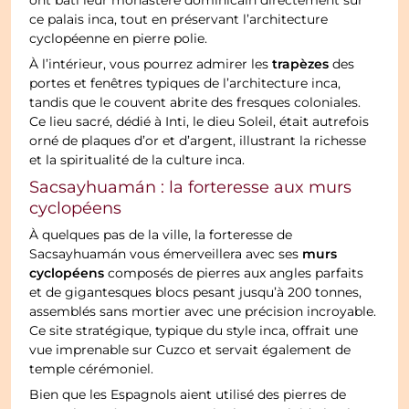
ont bâti leur monastère dominicain directement sur
ce palais inca, tout en préservant l’architecture
cyclopéenne en pierre polie.
trapèzes
À l’intérieur, vous pourrez admirer les
des
portes et fenêtres typiques de l’architecture inca,
tandis que le couvent abrite des fresques coloniales.
Ce lieu sacré, dédié à Inti, le dieu Soleil, était autrefois
orné de plaques d’or et d’argent, illustrant la richesse
et la spiritualité de la culture inca.
Sacsayhuamán : la forteresse aux murs
cyclopéens
À quelques pas de la ville, la forteresse de
murs
Sacsayhuamán vous émerveillera avec ses
cyclopéens
composés de pierres aux angles parfaits
et de gigantesques blocs pesant jusqu’à 200 tonnes,
assemblés sans mortier avec une précision incroyable.
Ce site stratégique, typique du style inca, offrait une
vue imprenable sur Cuzco et servait également de
temple cérémoniel.
Bien que les Espagnols aient utilisé des pierres de