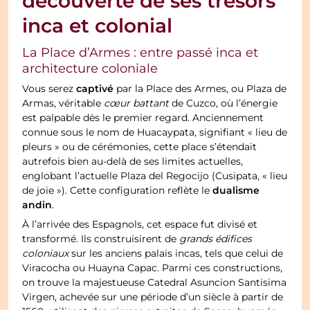
découverte de ses trésors
inca et colonial
La Place d’Armes : entre passé inca et
architecture coloniale
captivé
Vous serez
par la Place des Armes, ou Plaza de
Armas, véritable
cœur battant
de Cuzco, où l’énergie
est palpable dès le premier regard. Anciennement
connue sous le nom de Huacaypata, signifiant « lieu de
pleurs » ou de cérémonies, cette place s’étendait
autrefois bien au-delà de ses limites actuelles,
englobant l’actuelle Plaza del Regocijo (Cusipata, « lieu
dualisme
de joie »). Cette configuration reflète le
andin
.
À l’arrivée des Espagnols, cet espace fut divisé et
transformé. Ils construisirent de
grands édifices
coloniaux
sur les anciens palais incas, tels que celui de
Viracocha ou Huayna Capac. Parmi ces constructions,
on trouve la majestueuse Catedral Asuncion Santisima
Virgen, achevée sur une période d’un siècle à partir de