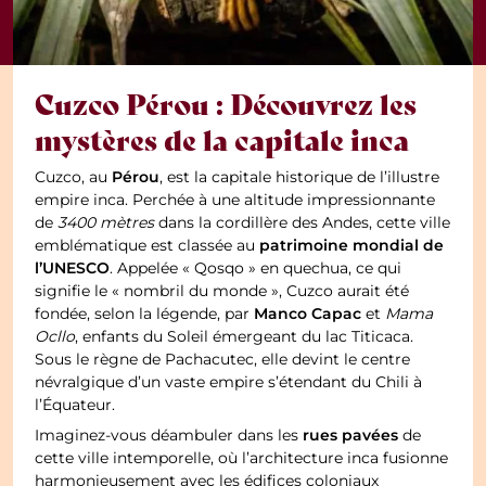
Cuzco Pérou : Découvrez les
mystères de la capitale inca
Pérou
Cuzco, au
, est la capitale historique de l’illustre
empire inca. Perchée à une altitude impressionnante
de
3400 mètres
dans la cordillère des Andes, cette ville
patrimoine mondial de
emblématique est classée au
l’UNESCO
. Appelée « Qosqo » en quechua, ce qui
signifie le « nombril du monde », Cuzco aurait été
Manco Capac
fondée, selon la légende, par
et
Mama
Ocllo
, enfants du Soleil émergeant du lac Titicaca.
Sous le règne de Pachacutec, elle devint le centre
névralgique d’un vaste empire s’étendant du Chili à
l’Équateur.
rues pavées
Imaginez-vous déambuler dans les
de
cette ville intemporelle, où l’architecture inca fusionne
harmonieusement avec les édifices coloniaux