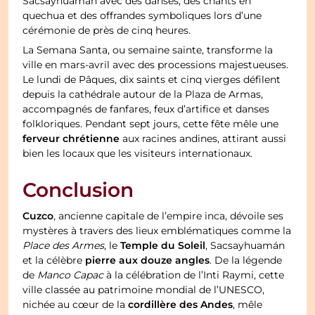
Sacsayhuamán avec des danses, des chants en
quechua et des offrandes symboliques lors d’une
cérémonie de près de cinq heures.
La Semana Santa, ou semaine sainte, transforme la
ville en mars-avril avec des processions majestueuses.
Le lundi de Pâques, dix saints et cinq vierges défilent
depuis la cathédrale autour de la Plaza de Armas,
accompagnés de fanfares, feux d’artifice et danses
folkloriques. Pendant sept jours, cette fête mêle une
ferveur chrétienne
aux racines andines, attirant aussi
bien les locaux que les visiteurs internationaux.
Conclusion
Cuzco
, ancienne capitale de l’empire inca, dévoile ses
mystères à travers des lieux emblématiques comme la
Temple du Soleil
Place des Armes
, le
, Sacsayhuamán
pierre aux douze angles
et la célèbre
. De la légende
de
Manco Capac
à la célébration de l’Inti Raymi, cette
ville classée au patrimoine mondial de l’UNESCO,
cordillère des Andes
nichée au cœur de la
, mêle