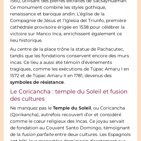
1560, utilisant des pierres extraites de Sacsayhuamán.
Ce monument combine les styles gothique,
renaissance et baroque andin. L’église de la
Compagnie de Jésus et l’Iglesia del Triunfo, première
cathédrale provisoire érigée en 1538 pour célébrer la
victoire sur Manco Inca, enrichissent également ce
lieu historique.
Au centre de la place trône la statue de Pachacutec,
tandis que les fondations conservent encore des murs
incas. Ce lieu a aussi été témoin d’événements
tragiques, comme les exécutions de Túpac Amaru I en
1572 et de Túpac Amaru II en 1781, devenus des
symboles de résistance
.
Le Coricancha : temple du Soleil et fusion
des cultures
Temple du Soleil
Ne manquez pas le
, ou Coricancha
(Qorikancha), autrefois recouvert d’or et considéré
comme le cœur religieux des Incas. Ce joyau servait
de fondation au Couvent Santo Domingo, témoignant
de la
fusion parfaite
entre deux cultures. Les Espagnols