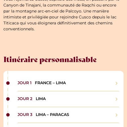
Canyon de Tinajani, la communauté de Raqchi ou encore
par la montagne arc-en-ciel de Palcoyo. Une manière
intimiste et privilégiée pour rejoindre Cusco depuis le lac
Titicaca qui vous éloignera définitivement des chemins
conventionnels.
Itinéraire personnalisable
JOUR 1
FRANCE – LIMA
À votre arrivée sur le sol péruvien, vous serez
JOUR 2
LIMA
accueillis à l’aéroport et conduits à votre hôtel.
quartiers animés de Lima.
Soirée libre dans les
Le matin, votre chauffeur viendra vous récupérer
JOUR 3
LIMA – PARACAS
visiter le
dans votre hôtel pour vous emmener
centre historique de Lima
patrimoine
, classé au
mondial de l’Humanité par l’Unesco
Matinée libre pour profiter de l’ambiance de
. La vielle