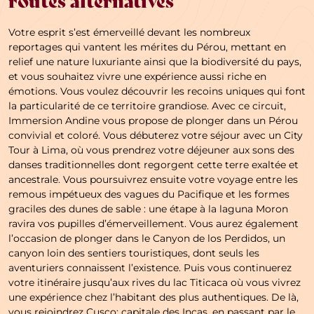
routes alternatives
Votre esprit s’est émerveillé devant les nombreux
reportages qui vantent les mérites du Pérou, mettant en
relief une nature luxuriante ainsi que la biodiversité du pays,
et vous souhaitez vivre une expérience aussi riche en
émotions. Vous voulez découvrir les recoins uniques qui font
la particularité de ce territoire grandiose. Avec ce circuit,
Immersion Andine vous propose de plonger dans un Pérou
convivial et coloré. Vous débuterez votre séjour avec un City
Tour à Lima, où vous prendrez votre déjeuner aux sons des
danses traditionnelles dont regorgent cette terre exaltée et
ancestrale. Vous poursuivrez ensuite votre voyage entre les
remous impétueux des vagues du Pacifique et les formes
graciles des dunes de sable : une étape à la laguna Moron
ravira vos pupilles d’émerveillement. Vous aurez également
l’occasion de plonger dans le Canyon de los Perdidos, un
canyon loin des sentiers touristiques, dont seuls les
aventuriers connaissent l’existence. Puis vous continuerez
votre itinéraire jusqu’aux rives du lac Titicaca où vous vivrez
une expérience chez l’habitant des plus authentiques. De là,
vous rejoindrez Cusco; capitale des Incas, en passant par le