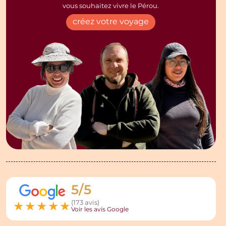
vous souhaitez vivre le Pérou.
créez votre voyage
5/5
★
★
★
★
★
(173 avis)
Voir les avis Google