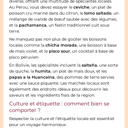
diverse, offrant une multitude de spécialités locales.
ceviche
Au Pérou, vous devez essayer le
, un plat de
lomo saltado
poisson cru mariné dans du citron, le
, un
mélange de viande de bœuf sautée avec des légumes,
pachamanca
et la
, un festin traditionnel cuit sous
terre.
Ne manquez pas non plus de goûter les boissons
chicha morada
locales comme la
, une boisson à base
pisco sour
de maïs violet, et le
, un cocktail à base de
pisco péruvien.
salteña
En Bolivie, les spécialités incluent la
, une sorte
humita
de quiche, la
, un plat de maïs doux, et les
papas a la Huancaina
, des pommes de terre servies
avec une sauce piquante. Les marchés locaux sont
également des endroits idéaux pour découvrir les
saveurs et les ingrédients frais de la région.
Culture et étiquette : comment bien se
comporter ?
Respecter la culture et l’étiquette locale est essentiel
pour un voyage harmonieux.