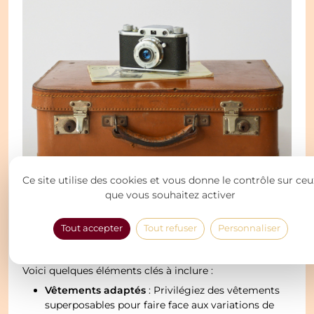
Ce site utilise des cookies et vous donne le contrôle sur ceu
que vous souhaitez activer
Matériel à emporter
voyage confortable et sans
Pour garantir un
Tout accepter
Tout refuser
Personnaliser
surprises désagréables
au Pérou et en Bolivie, une
préparation minutieuse de votre valise est essentielle.
Voici quelques éléments clés à inclure :
Vêtements adaptés
: Privilégiez des vêtements
superposables pour faire face aux variations de