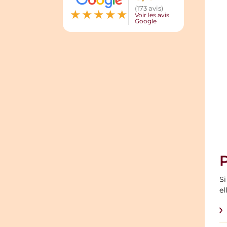
(173 avis)
★
★
★
★
★
Voir les avis
Google
Si
el