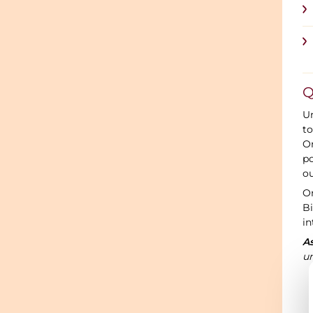
Q
Un
to
On
po
ou
On
Bi
in
A
un