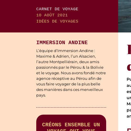
CARNET DE VOYAGE
10 AOÛT 2021
IDÉES DE VOYAGES
IMMERSION ANDINE
L’équipe d’Immersion Andine :
Maxime & Adrien, l’un Alsacien,
l’autre Montpelliérain, deux amis
passionnés par le Pérou & la Bolivie
et le voyage. Nous avons fondé notre
agence réceptive au Pérou afin de
P
vous faire voyager de la plus belle
au
des manières dans ces merveilleux
e
pays.
u
M
p
a
CRÉONS ENSEMBLE UN