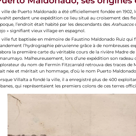
uerto Maldonado, ses origines e
 ville de Puerto Maldonado a été officiellement fondée en 1902, l
vahit pendant une expédition ce lieu situé au croisement des f
époque, l’endroit était habité par les descendants des
Arahuacos
ejo » signifiant vieux village en espagnol.
 ville fut baptisée en mémoire de Faustino Maldonado Ruiz qui 
andement l’hydrographie péruvienne grâce à de nombreuses explo
abora la première carte du véritable cours de la rivière Madre de 
marumayo. Malheureusement, lors d’une expédition son radeau di
plorateur du nom de Fermín Fitzcarrald retrouva des traces de 
tait née et méritait un hommage, d’où le nom Puerto Maldonado
rsque Villalta a fondé la ville, il a enregistré plus de 400 exploi
banes, qui représentaient les premiers colons de ces terres off