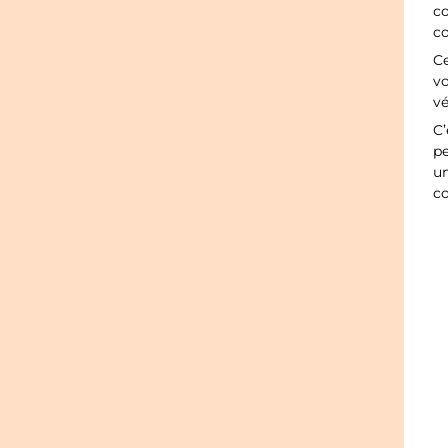
co
c
Ce
vo
vé
C’
pe
un
c