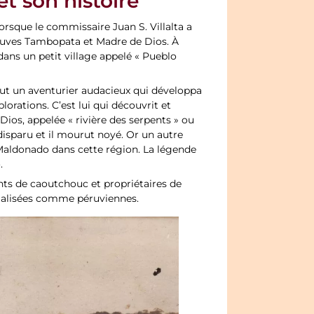
t son histoire
orsque le commissaire Juan S. Villalta a
leuves Tambopata et Madre de Dios. À
dans un petit village appelé « Pueblo
fut un aventurier audacieux qui développa
rations. C’est lui qui découvrit et
Dios, appelée « rivière des serpents » ou
sparu et il mourut noyé. Or un autre
Maldonado dans cette région. La légende
.
tants de caoutchouc et propriétaires de
icialisées comme péruviennes.