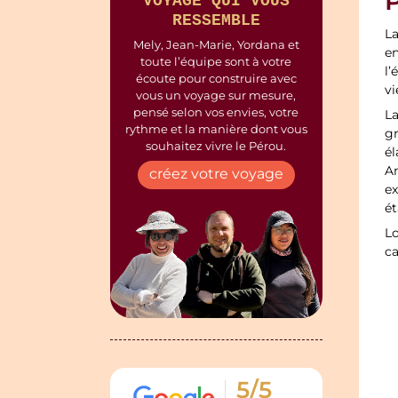
P
VOYAGE QUI VOUS
RESSEMBLE
La
Mely, Jean-Marie, Yordana et
en
toute l’équipe sont à votre
l’
écoute pour construire avec
vi
vous un voyage sur mesure,
pensé selon vos envies, votre
La
rythme et la manière dont vous
gr
souhaitez vivre le Pérou.
él
A
créez votre voyage
ex
é
Lo
ca
5/5