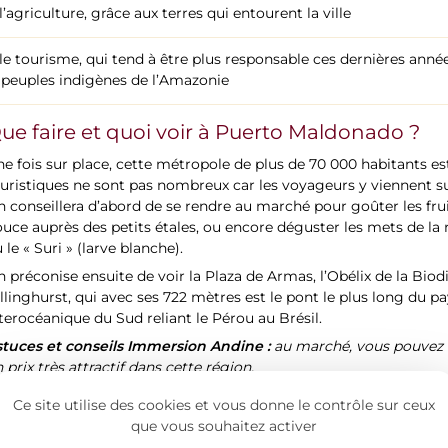
l’agriculture, grâce aux terres qui entourent la ville
le tourisme, qui tend à être plus responsable ces dernières ann
peuples indigènes de l’Amazonie
ue faire et quoi voir à Puerto Maldonado ?
e fois sur place, cette métropole de plus de 70 000 habitants est tr
uristiques ne sont pas nombreux car les voyageurs y viennent s
 conseillera d’abord de se rendre au marché pour goûter les fru
uce auprès des petits étales, ou encore déguster les mets de la
 le « Suri » (larve blanche).
 préconise ensuite de voir la Plaza de Armas, l’Obélix de la Biod
llinghurst, qui avec ses 722 mètres est le pont le plus long du pay
terocéanique du Sud reliant le Pérou au Brésil.
stuces et conseils Immersion Andine :
au marché, vous pouvez ac
 prix très attractif dans cette région.
Ce site utilise des cookies et vous donne le contrôle sur ceux
que vous souhaitez activer