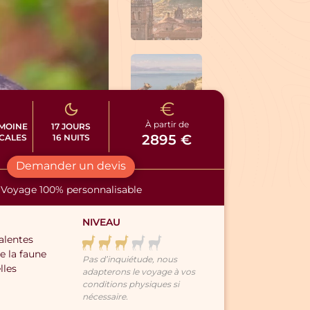
À partir de
IMOINE
17 JOURS
2895 €
CALES
16 NUITS
Demander un devis
Voyage 100% personnalisable
NIVEAU
alentes
e la faune
Pas d’inquiétude, nous
lles
adapterons le voyage à vos
conditions physiques si
nécessaire.