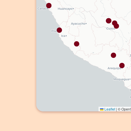
Leaflet
|
© OpenS