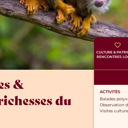
CULTURE & PATR
RENCONTRES LO
es &
ACTIVITÉS
richesses du
Balades polyv
Observation d
Visites culture