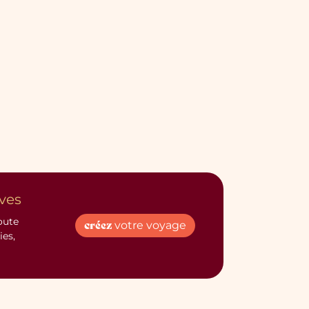
ves
oute
créez
votre voyage
ies,