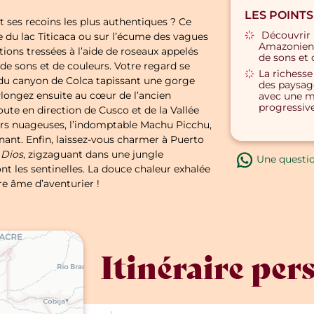
LES POINTS
 ses recoins les plus authentiques ? Ce
Découvrir l
de du lac Titicaca ou sur l’écume des vagues
Amazonien
ions tressées à l’aide de roseaux appelés
de sons et 
de sons et de couleurs. Votre regard se
La richesse 
s du canyon de Colca tapissant une gorge
des paysag
 Plongez ensuite au cœur de l’ancien
avec une 
progressive
ute en direction de Cusco et de la Vallée
urs nuageuses, l’indomptable Machu Picchu,
ant. Enfin, laissez-vous charmer à Puerto
 Dios
, zigzaguant dans une jungle
Une questi
nt les sentinelles. La douce chaleur exhalée
tre âme d’aventurier !
Itinéraire per