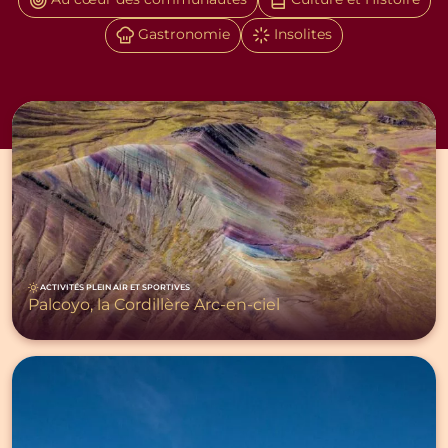
Au cœur des communautés
Culture et Histoire
Gastronomie
Insolites
ACTIVITÉS PLEIN AIR ET SPORTIVES
Palcoyo, la Cordillère Arc-en-ciel