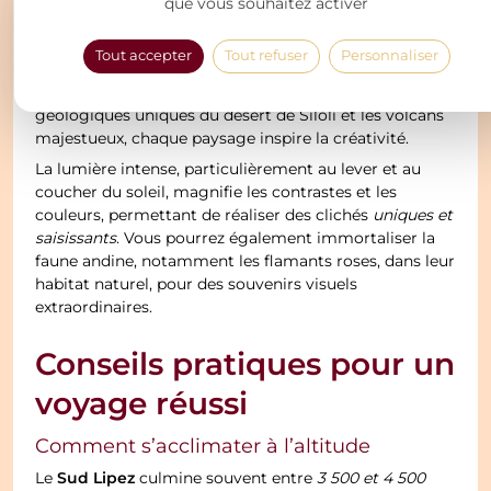
Sud Lipez
Le
est un terrain de jeu rêvé pour les
que vous souhaitez activer
photographes, qu’ils soient amateurs ou
professionnels. Entre l’immensité du salar d’Uyuni, les
Tout accepter
Tout refuser
Personnaliser
couleurs éclatantes des lagunes comme la Laguna
Colorada et la Laguna Verde, les formations
géologiques uniques du désert de Siloli et les volcans
majestueux, chaque paysage inspire la créativité.
La lumière intense, particulièrement au lever et au
coucher du soleil, magnifie les contrastes et les
couleurs, permettant de réaliser des clichés
uniques et
saisissants
. Vous pourrez également immortaliser la
faune andine, notamment les flamants roses, dans leur
habitat naturel, pour des souvenirs visuels
extraordinaires.
Conseils pratiques pour un
voyage réussi
Comment s’acclimater à l’altitude
Sud Lipez
Le
culmine souvent entre
3 500 et 4 500