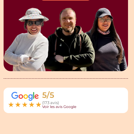
5/5
★
★
★
★
★
(173 avis)
Voir les avis Google