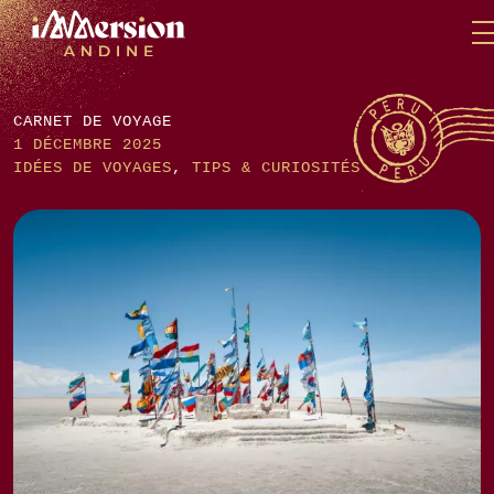
Skip
Panneau de gestion des cookies
to
content
CARNET DE VOYAGE
1 DÉCEMBRE 2025
IDÉES DE VOYAGES
,
TIPS & CURIOSITÉS