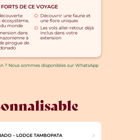
 FORTS DE CE VOYAGE
 découverte
Découvrir une faune et
l écosystème,
une flore uniques
 du monde
Les vols aller-retour déjà
mersion dans
inclus dans votre
amazonienne à
extension
 de pirogue de
ldonado
on ? Nous sommes disponibles sur WhatsApp
sonnalisable
NADO – LODGE TAMBOPATA