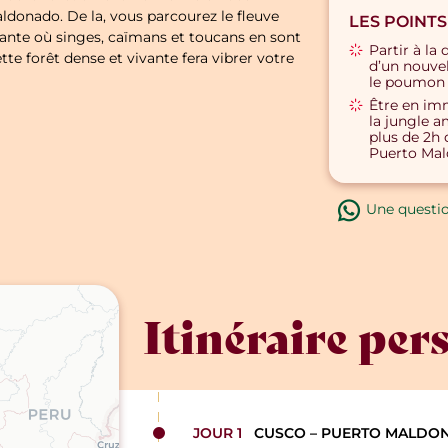
ldonado. De la, vous parcourez le fleuve
LES POINTS
ante où singes, caïmans et toucans en sont
Partir à la
tte forêt dense et vivante fera vibrer votre
d’un nouve
le poumon
Être en im
la jungle 
plus de 2h
Puerto Ma
Une questi
Itinéraire per
JOUR 1
CUSCO – PUERTO MALDO