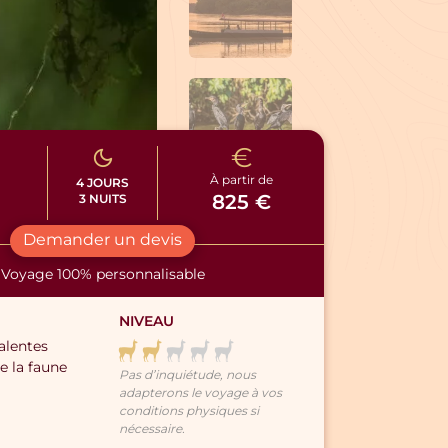
À partir de
4 JOURS
825 €
3 NUITS
Demander un devis
Voyage 100% personnalisable
NIVEAU
alentes
e la faune
Pas d’inquiétude, nous
adapterons le voyage à vos
conditions physiques si
nécessaire.