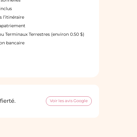
rsonnelles
inclus
l’itinéraire
rapatriement
ou Terminaux Terrestres (environ 0.50 $)
ion bancaire
ierté.
Voir les avis Google