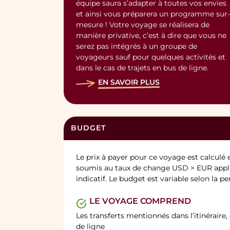
équipe saura s’adapter à toutes vos envies
et ainsi vous préparera un programme sur-
mesure ! Votre voyage se réalisera de
manière privative, c’est à dire que vous ne
serez pas intégrés à un groupe de
voyageurs sauf pour quelques activités et
dans le cas de trajets en bus de ligne.
EN SAVOIR PLUS
BUDGET
Le prix à payer pour ce voyage est calculé 
soumis au taux de change USD > EUR appli
indicatif. Le budget est variable selon la 
LE VOYAGE COMPREND
Les transferts mentionnés dans l’itinéraire,
de ligne