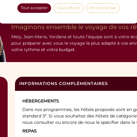
Tout accepter
Tout refuser
Personnaliser
Imaginons ensemble le voyage de vos rê
Mely, Jean-Marie, Yordana et toute l’équipe sont à votre éc
pour préparer avec vous le voyage le plus adapté à vos env
votre rythme et votre budget.
INFORMATIONS COMPLÉMENTAIRES
HÉBERGEMENTS
Dans nos programmes, les hôtels proposés sont en gé
standard 3*. Si vous souhaitez des hôtels de catégorie 
nous consulter ou encore de nous le spécifier dans l
REPAS