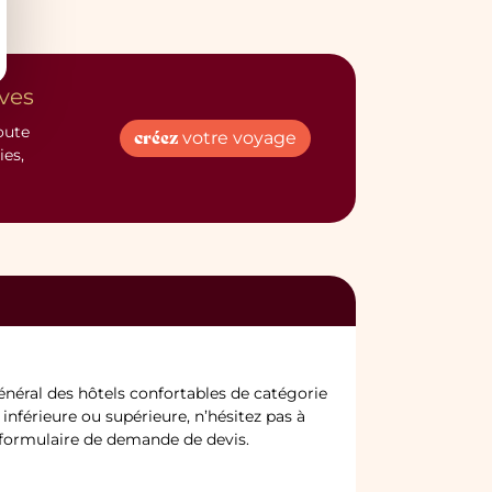
ves
oute
créez
votre voyage
ies,
néral des hôtels confortables de catégorie
inférieure ou supérieure, n’hésitez pas à
e formulaire de demande de devis.