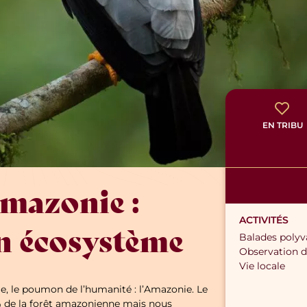
EN TRIBU
mazonie :
ACTIVITÉS
n écosystème
Balades polyv
Observation d
Vie locale
e, le poumon de l’humanité : l’Amazonie. Le
0% de la forêt amazonienne mais nous