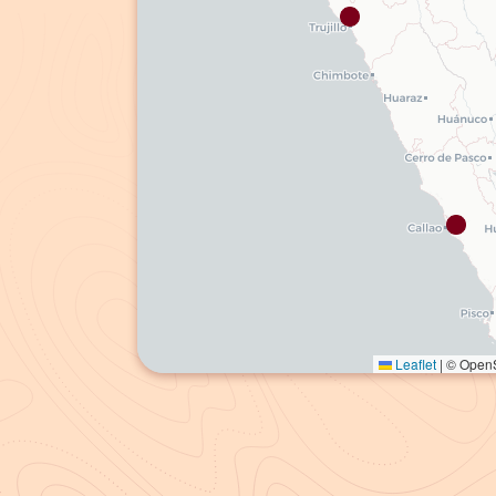
Leaflet
|
© OpenS