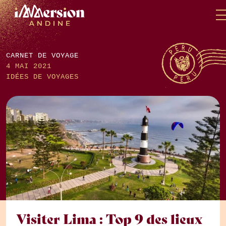
Skip
Panneau de gestion des cookies
to
content
CARNET DE VOYAGE
4 MAI 2021
IDÉES DE VOYAGES
Visiter Lima : Top 9 des lieux