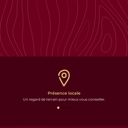
Présence locale
Un regard de terrain pour mieux vous conseiller.