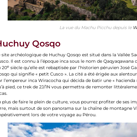
La vue du Machu Picchu depuis le
W
Huchuy Qosqo
 site archéologique de Huchuy Qosqo est situé dans la Vallée Sa
sco. Il est connu à l’époque inca sous le nom de Qaqyaqawana qui 
e
u 20
siècle qu’elle est rebaptisée par l’historien péruvien José
sqo qui signifie « petit Cusco ». La cité a été érigée aux alentou
r l’empereur inca Wiracocha qui décida de batir une « hacienda r
’à pied, ce trek de 2J/1N vous permettra de remonter littéralem
cas.
 plus de faire le plein de culture, vous pourrez profiter de ses 
rre, mais surtout de son panorama sur la chaîne de montagne Vi
mpérativement lors de votre voyage au Pérou.