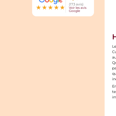
(173 avis)
★
★
★
★
★
Voir les avis
Google
Le
Cu
a
Qo
pa
qu
in
En
te
i