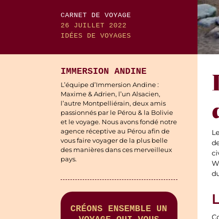
CARNET DE VOYAGE
26 JUILLET 2022
IDÉES DE VOYAGES
IMMERSION ANDINE
L’équipe d’Immersion Andine :
Maxime & Adrien, l’un Alsacien,
l’autre Montpelliérain, deux amis
passionnés par le Pérou & la Bolivie
et le voyage. Nous avons fondé notre
agence réceptive au Pérou afin de
Le
vous faire voyager de la plus belle
d
des manières dans ces merveilleux
ci
pays.
Wa
du
CRÉONS ENSEMBLE UN
Co