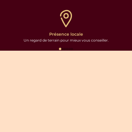
Présence locale
Un regard de terrain pour mieux vous conseiller.
L’agence
L’équipe sur place
Nos voyages