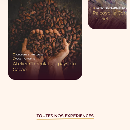
ACTIVITÉS PLEIN AIR ET SP
Palcoyo, la Cordi
en-ciel
CULTURE ET HISTOIRE
GASTRONOMIE
Atelier Chocolat au pays du
Cacao
TOUTES NOS EXPÉRIENCES