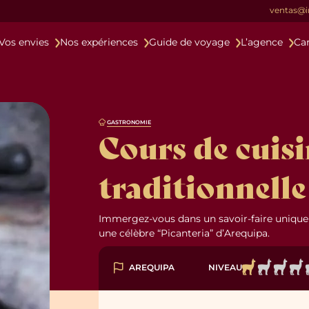
ventas@
 au Pérou
Vos envies
Nos expériences
Guide de voyage
L’agence
Ca
commence ici, entre conseils essentiels et r
maginé pour vous les meilleurs itinéraires p
 Pérou
 expériences
intensément
inoubliables
une équipe de
passionnés
Nous sommes
et partez pour un voyage
à votre voyage et 
en Bolivie
 cœur des
Culture et
départ
sereinement.
rou
autrement
 faire découvrir le Pérou et la Bolivie en tota
u et la Bolivie exactement comme vous l’imag
ressemble, à votre rythme et selon vos envies
préparer votre
, selon votre rythme et votre b
mmunautés
Histoire
Gastrono
Chez l'habitant
Pérou Bolivie
Culinaire
Prestige
là des paysages,
Remonter le fil du
Donnez du pim
Une destination, deux
À la rencontre des
Laissez-vous guider par
Notre collection de
TOUTES NOS EXPÉRIENCES
TOUS NOS VOYAGES
ou
ontrez les âmes
temps, au cœur des
votre voyage
u
pays : osez le grand tour
Péruviens et de leur
les saveurs et les arômes
circuits d’exception.
du Pérou.
Andes.
mode de vie.
des Andes.
du Pérou.
GASTRONOMIE
Cours de cuis
s
traditionnell
Immergez-vous dans un savoir-faire unique
une célèbre “Picanteria” d’Arequipa.
NIVEAU
AREQUIPA