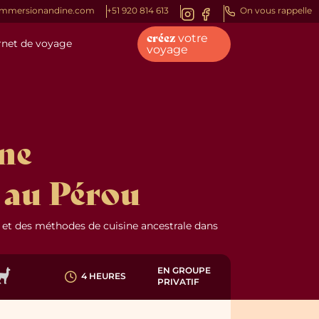
immersionandine.com
+51 920 814 613
On vous rappelle
créez
votre
rnet de voyage
découvrir
epères pour
our
 qui vous
découvrez le
voyage
le immersion.
inez.
.
udget.
mie
Insolites
Loin des radars
Extension
ent à
Des expériences hors
Prenez la route pour des
Pour aller plus loin,
 !
cadre pour un voyage
endroits méconnus.
découvrez nos
inoubliable.
extensions de voyage.
ine
e au Pérou
 et des méthodes de cuisine ancestrale dans
EN GROUPE
4 HEURES
PRIVATIF