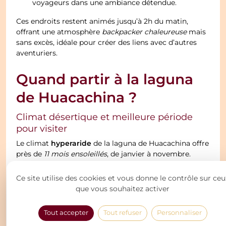
voyageurs dans une ambiance détendue.
Ces endroits restent animés jusqu’à 2h du matin,
offrant une atmosphère
backpacker chaleureuse
mais
sans excès, idéale pour créer des liens avec d’autres
aventuriers.
Quand partir à la laguna
de Huacachina ?
Climat désertique et meilleure période
pour visiter
hyperaride
Le climat
de la laguna de Huacachina offre
près de
11 mois ensoleillés
, de janvier à novembre.
Cependant, la période optimale pour visiter s’étend de
mai à septembre
. Durant cette période, les journées
Ce site utilise des cookies et vous donne le contrôle sur ceu
sont agréablement douces, avec des températures
que vous souhaitez activer
comprises entre 24°C et 28°C. Le vent est faible, et les
nuits fraîches sont idéales pour profiter des
activités
Tout accepter
Tout refuser
Personnaliser
extérieures
.