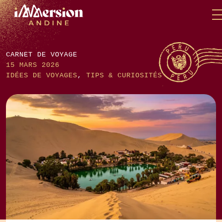
Skip
Panneau de gestion des cookies
to
content
CARNET DE VOYAGE
15 MARS 2026
IDÉES DE VOYAGES
,
TIPS & CURIOSITÉS