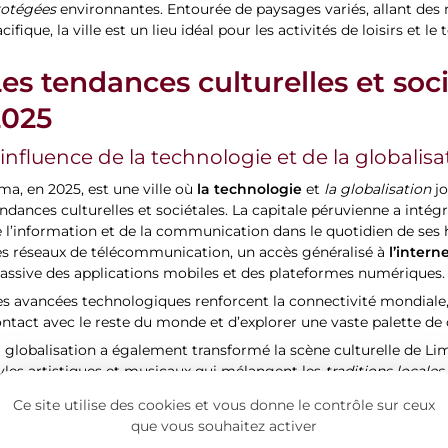
rotégées
environnantes. Entourée de paysages variés, allant des
cifique, la ville est un lieu idéal pour les activités de loisirs et l
es tendances culturelles et soc
2025
’influence de la technologie et de la globalisa
la technologie
ma, en 2025, est une ville où
et
la globalisation
jo
ndances culturelles et sociétales. La capitale péruvienne a inté
 l’information et de la communication dans le quotidien de ses h
l’intern
es réseaux de télécommunication, un accès généralisé à
assive des applications mobiles et des plateformes numériques.
s avancées technologiques renforcent la connectivité mondiale
ntact avec le reste du monde et d’explorer une vaste palette de 
 globalisation a également transformé la scène culturelle de 
yles artistiques et musicaux qui mélangent les
traditions locales
Barranco
Miraflores
uartiers comme
et
, réputés pour leur dynami
Ce site utilise des cookies et vous donne le contrôle sur ceux
ntemporain et des festivals célébrant la richesse culturelle lati
que vous souhaitez activer
PINTA LIMA 2025
n exemple marquant est l’événement
, une foi