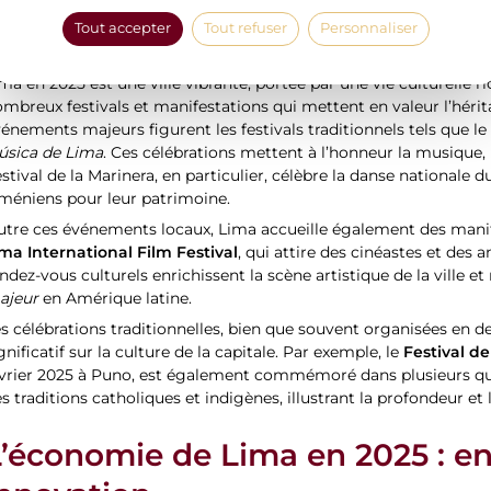
tistes, des galeries et des collectionneurs du monde entier pour 
Tout accepter
Tout refuser
Personnaliser
es manifestations culturelles et festivals inc
ma en 2025 est une ville vibrante, portée par une vie culturelle ric
mbreux festivals et manifestations qui mettent en valeur l’hérit
énements majeurs figurent les festivals traditionnels tels que l
úsica de Lima
. Ces célébrations mettent à l’honneur la musique, l
stival de la Marinera, en particulier, célèbre la danse nationale du
méniens pour leur patrimoine.
utre ces événements locaux, Lima accueille également des manif
ma International Film Festival
, qui attire des cinéastes et de
ndez-vous culturels enrichissent la scène artistique de la ville e
ajeur
en Amérique latine.
s célébrations traditionnelles, bien que souvent organisées en 
Festival de
gnificatif sur la culture de la capitale. Par exemple, le
évrier 2025 à Puno, est également commémoré dans plusieurs qu
s traditions catholiques et indigènes, illustrant la profondeur et l
’économie de Lima en 2025 : ent