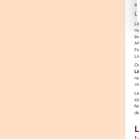
ar
L
Li
no
év
M
Fe
Li
O
Li
re
m
Le
si
f
de
L