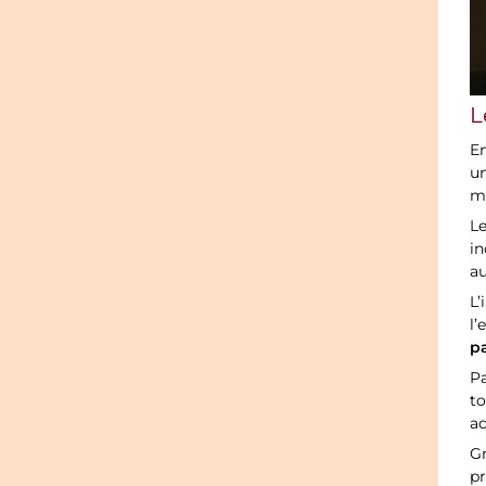
L
En
u
m
Le
in
a
L’
l’
p
Pa
to
ac
Gr
pr