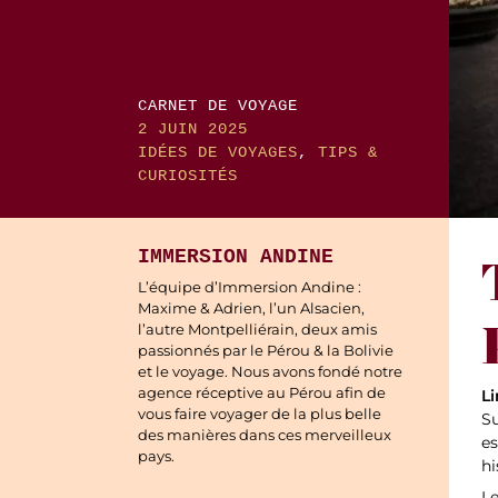
CARNET DE VOYAGE
2 JUIN 2025
IDÉES DE VOYAGES
,
TIPS &
CURIOSITÉS
IMMERSION ANDINE
L’équipe d’Immersion Andine :
Maxime & Adrien, l’un Alsacien,
l’autre Montpelliérain, deux amis
passionnés par le Pérou & la Bolivie
et le voyage. Nous avons fondé notre
agence réceptive au Pérou afin de
L
vous faire voyager de la plus belle
Su
des manières dans ces merveilleux
es
pays.
hi