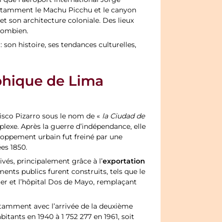
si que l’aéroport international Jorge
 notamment le Machu Picchu et le canyon
et son architecture coloniale. Des lieux
lombien.
 son histoire, ses tendances culturelles,
phique de Lima
isco Pizarro sous le nom de «
la Ciudad de
mplexe. Après la guerre d’indépendance, elle
loppement urbain fut freiné par une
es 1850.
exportation
ivés, principalement grâce à l’
ments publics furent construits, tels que le
ncier et l’hôpital Dos de Mayo, remplaçant
otamment avec l’arrivée de la deuxième
itants en 1940 à 1 752 277 en 1961, soit