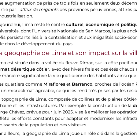
e augmentation de près de trois fois en seulement deux décennie
rtie par l’
afflux de migrants
des provinces péruviennes, attirés pa
industrialisation.
culturel
économique
politiq
jourd’hui, Lima reste le centre
,
et
iversités, dont l’Université Nationale de San Marcos, la plus an
fis persistants liés à la centralisation et aux inégalités socio-éc
ôle dans le développement du pays.
a géographie de Lima et son impact sur la vil
ma est située dans la vallée du fleuve Rímac, sur la côte pacifiqu
limat désertique côtier
, avec des hivers frais et des étés chaud
 manière significative la vie quotidienne des habitants ainsi qu
Miraflores
Barranco
es quartiers comme
et
, proches de l’océan
 un microclimat agréable, ce qui les rend très prisés par les résid
 topographie de Lima, composée de collines et de plaines côtièr
d
baine et les infrastructures. Par exemple, la construction de la
rge Chávez, prévue pour juin 2025, vise à améliorer les opérations
flète les efforts constants pour adapter et moderniser les infra
oissants de la population et des visiteurs.
r ailleurs, la géographie de Lima joue un rôle clé dans la gestio