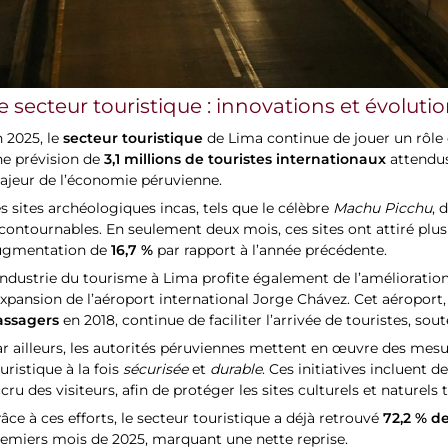
e secteur touristique : innovations et évoluti
secteur touristique
 2025, le
de Lima continue de jouer un rôle c
3,1 millions de touristes internationaux
ne prévision de
attendus
ajeur de l’économie péruvienne.
s sites archéologiques incas, tels que le célèbre
Machu Picchu
, 
contournables. En seulement deux mois, ces sites ont attiré plu
16,7 %
ugmentation de
par rapport à l’année précédente.
industrie du tourisme à Lima profite également de l’amélioratio
expansion de l’aéroport international Jorge Chávez. Cet aéroport, 
assagers
en 2018, continue de faciliter l’arrivée de touristes, sou
r ailleurs, les autorités péruviennes mettent en œuvre des mesu
uristique à la fois
sécurisée
et
durable
. Ces initiatives incluent 
cru des visiteurs, afin de protéger les sites culturels et naturels
72,2 % d
âce à ces efforts, le secteur touristique a déjà retrouvé
emiers mois de 2025, marquant une nette reprise.