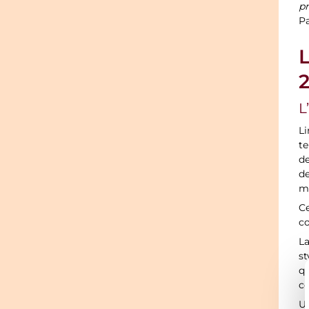
p
Pa
L
L
Li
te
de
d
m
Ce
co
La
st
q
co
U