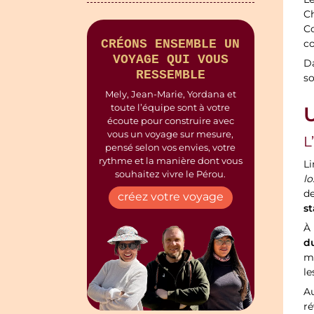
L
Ch
Co
c
CRÉONS ENSEMBLE UN
VOYAGE QUI VOUS
Da
RESSEMBLE
so
Mely, Jean-Marie, Yordana et
toute l’équipe sont à votre
écoute pour construire avec
vous un voyage sur mesure,
L
pensé selon vos envies, votre
rythme et la manière dont vous
L
souhaitez vivre le Pérou.
lo
de
créez votre voyage
s
À 
d
ma
le
A
ré