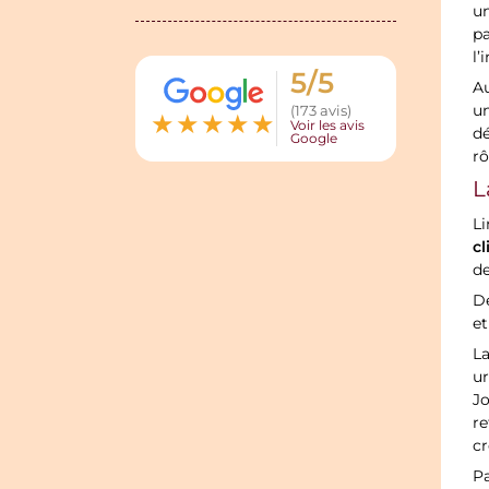
un
pa
l’
5/5
Au
un
(173 avis)
★
★
★
★
★
Voir les avis
dé
Google
r
L
Li
c
de
D
et
La
ur
Jo
re
cr
Pa