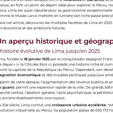
Miraflores
Barranco
es quartiers emblématiques comme
et
, ain
ávez, en font un point de départ idéal pour explorer le Pérou,
lca. Lima est aussi réputée pour sa
gastronomie exceptionnelle
omme le Musée Larco mettent en lumière son riche passé préco
ns cet article, découvrez les multiples facettes de Lima en 2025 :
n économie et ses ambitions futures.
Un aperçu historique et géogra
’histoire évolutive de Lima jusqu’en 2025
18 janvier 1535
ima, fondée le
par le conquistador espagnol Franc
s Reyes
» (« la Cité des Rois »), possède une histoire riche et co
vint la capitale de la République du Pérou. Cependant, son déve
tagnation économique
et des troubles politiques jusqu’aux anné
partir de cette époque, l’augmentation des revenus publics et pr
u guano
, permit une expansion rapide de la ville. De grands bâti
rché central, l’abattoir général, l’asile psychiatrique, le pénite
s anciens établissements vice-royaux.
croissance urbaine accélérée
u 20e siècle, Lima connut une
, n
volution industrielle au Pérou. Sa population passa de 630 173 hab