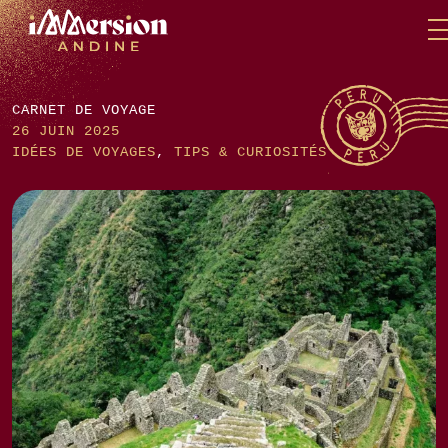
Skip
Panneau de gestion des cookies
to
content
CARNET DE VOYAGE
26 JUIN 2025
IDÉES DE VOYAGES
,
TIPS & CURIOSITÉS