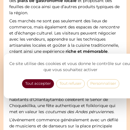
plats de gastronomie locale
des
et proposant des
feuilles de coca ainsi que d’autres produits typiques de
la région.
Ces marchés ne sont pas seulement des lieux de
commerce, mais également des espaces de
rencontre
et d’échange culturel. Les visiteurs peuvent négocier
avec les vendeurs, apprendre sur les techniques
artisanales locales et goûter à la cuisine traditionnelle,
riche et mémorable
créant ainsi une expérience
.
Les festivités : plongée dans la culture
Ce site utilise des cookies et vous donne le contrôle sur ceu
vivante d’Ollantaytambo
que vous souhaitez activer
Ollantaytambo est également célèbre pour ses
festivités vibrantes
et colorées, qui offrent une
Tout accepter
Tout refuser
Personnaliser
plongée profonde dans la culture vivante de la région.
Chaque année, pendant la seconde semaine de juin, les
habitants d’Ollantaytambo célèbrent le Señor de
Choquekillka, une fête authentique et folklorique qui
met en valeur les
coutumes des Andes péruviennes
.
L’événement commence généralement avec un défilé
de musiciens et de danseurs sur la place principale