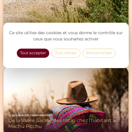
Ce site utilise des cookies et vous donne le contrôle sur
ceux que vous souhaitez activer
ACTIVITÉS PLEIN AIR ET SPORTIVES
CULTURE ET HISTOIRE
Balade en VTT entre Maras et Moray
Tout accepter
Tout refuser
Personnaliser
AU CŒUR DES COMMUNAUTÉS
De la Vallée Sacrée des Incas chez l’habitant au
Machu Picchu