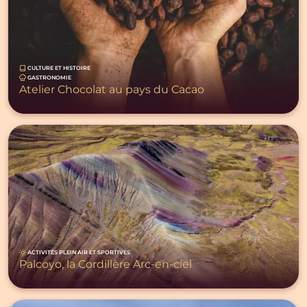
CULTURE ET HISTOIRE
GASTRONOMIE
Atelier Chocolat au pays du Cacao
ACTIVITÉS PLEIN AIR ET SPORTIVES
Palcoyo, la Cordillère Arc-en-ciel