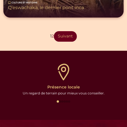
CULTURE ET HISTOIRE
Q’eswachaka, le dernier pont inca
Pagination
des
1
2
Suivant
publications
Présence locale
Un regard de terrain pour mieux vous conseiller.